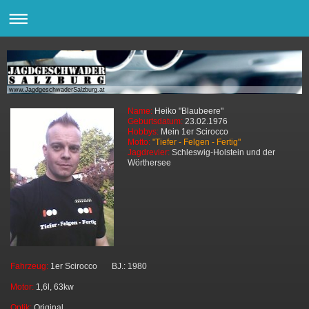
www.JagdgeschwaderSalzburg.at
Name:
Heiko "Blaubeere"
Geburtsdatum:
23.02.1976
Hobbys:
Mein 1er Scirocco
Motto:
"Tiefer - Felgen - Fertig"
Jagdrevier:
Schleswig-Holstein und der
Wörthersee
Fahrzeug:
1er Scirocco BJ.: 1980
Motor:
1,6l, 63kw
Optik:
Original