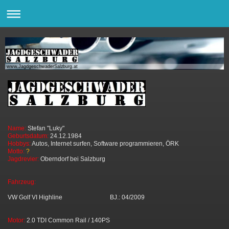
www.JagdgeschwaderSalzburg.at
Name:
Stefan "Luky"
Geburtsdatum:
24.12.1984
Hobbys:
Autos, Internet surfen, Software programmieren, ÖRK
Motto:
?
Jagdrevier:
Oberndorf bei Salzburg
Fahrzeug:
VW Golf VI Highline BJ.: 04/2009
Motor:
2.0 TDI Common Rail / 140PS